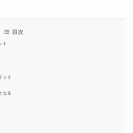
目次
ット
リット
となる